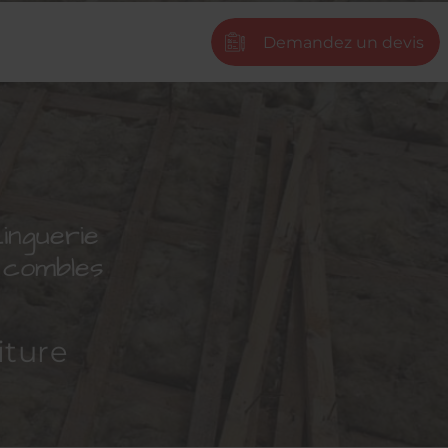
Demandez un devis
next
inguerie
s combles
iture