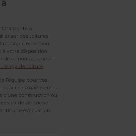
 à
V Charpente à
ler sur des toitures
la pose, la réparation
t à votre disposition
simple dépoussiérage ou
ssage de toiture
.
de l’équipe pour vos
s couvreurs maîtrisent la
rs d’une construction ou
 travaux de zinguerie
rantir une évacuation