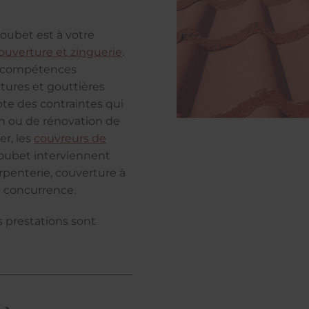
oubet est à votre
ouverture et zinguerie
.
es compétences
itures et gouttières
te des contraintes qui
on ou de rénovation de
er, les
couvreurs de
oubet interviennent
arpenterie, couverture à
te concurrence.
s prestations sont