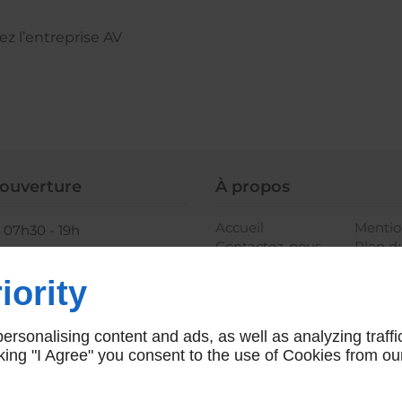
ez l’entreprise AV
'ouverture
À propos
Accueil
Mentio
07h30 - 19h
Contactez-nous
Plan du
- 12h
iority
rsonalising content and ads, as well as analyzing traffi
icking "I Agree" you consent to the use of Cookies from ou
Agence web & Seo Linkeo