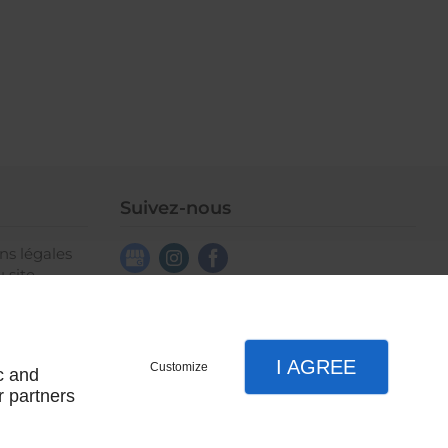
Suivez-nous
ns légales
 site
I AGREE
Customize
c and
r partners