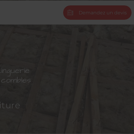
Demandez un devis
next
inguerie
s combles
iture